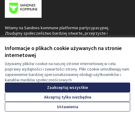
Witamy na Sandnes kommune platformie partycypacyjnej.
Zbudujmy społeczeństwo bardziej otwarte, przejrzyste i
współpracujące.
Dołącz, uczestnicz i decyduj.
Informacje o plikach cookie używanych na stronie
Decidim
internetowej
Strona główna
Używamy plików cookie na naszej stronie internetowej w celu
poprawy wydajności i zawartości strony. Pliki cookie umożliwiają nam
Procesy
zapewnienie bardziej spersonalizowanej obsługi użytkowników i
kanałów mediów społecznościowych.
Pomoc
Zaakceptuj wszystkie
Akceptuj tylko niezbędne
Zasoby
Ustawienia
Strona główna
Szukaj
Działalność
Zaloguj się
Działalność
Spotkania