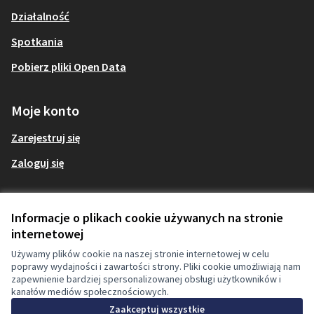
Działalność
Spotkania
Pobierz pliki Open Data
Moje konto
Zarejestruj się
Zaloguj się
Informacje o plikach cookie używanych na stronie
Domyślny tytuł dla Terms of service
internetowej
Polski
Warunki świadczenia usługi
Choose language
Velg språk
W
Ustawienia cookies
Używamy plików cookie na naszej stronie internetowej w celu
poprawy wydajności i zawartości strony. Pliki cookie umożliwiają nam
zapewnienie bardziej spersonalizowanej obsługi użytkowników i
kanałów mediów społecznościowych.
Licencja Cr
(Link zewnęt
Zaakceptuj wszystkie
(Link zewnętrzny)