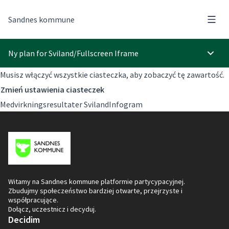
Menu
Sandnes kommune
Ny plan for Sviland
/
Fullscreen Iframe
Menu 
Musisz włączyć wszystkie ciasteczka, aby zobaczyć tę zawartość.
Zmień ustawienia ciasteczek
Medvirkningsresultater SvilandInfogram
Witamy na Sandnes kommune platformie partycypacyjnej.
Zbudujmy społeczeństwo bardziej otwarte, przejrzyste i
współpracujące.
Dołącz, uczestnicz i decyduj.
Decidim