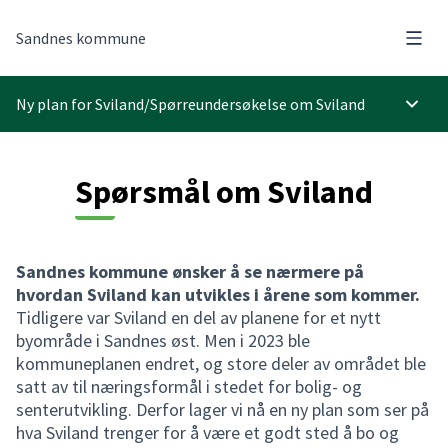
Hove
Sandnes kommune
Ny plan for Sviland
/
Spørreundersøkelse om Sviland
Hoved
Spørsmål om Sviland
Sandnes kommune ønsker å se nærmere på
hvordan Sviland kan utvikles i årene som kommer.
Tidligere var Sviland en del av planene for et nytt
byområde i Sandnes øst. Men i 2023 ble
kommuneplanen endret, og store deler av området ble
satt av til næringsformål i stedet for bolig- og
senterutvikling. Derfor lager vi nå en ny plan som ser på
hva Sviland trenger for å være et godt sted å bo og